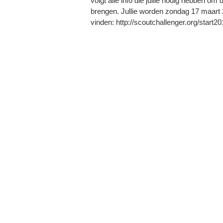
volgt alle info die jullie nodig hebben 
brengen. Jullie worden zondag 17 maart 201
vinden: http://scoutchallenger.org/start2