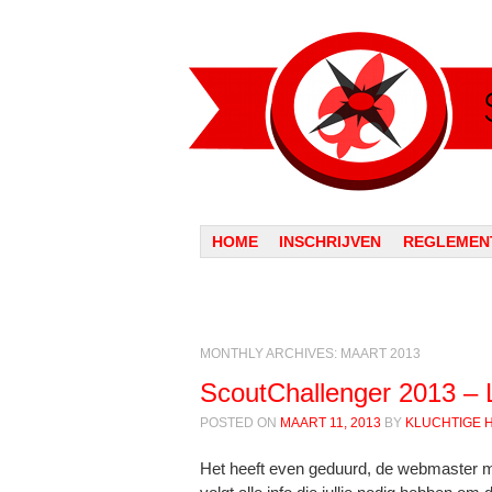
Menu
SKIP TO CONTENT
HOME
INSCHRIJVEN
REGLEMEN
MONTHLY ARCHIVES:
MAART 2013
ScoutChallenger 2013 – Lo
POSTED ON
MAART 11, 2013
BY
KLUCHTIGE 
Het heeft even geduurd, de webmaster 