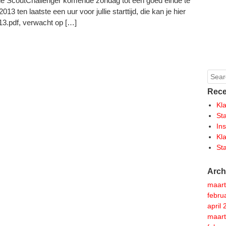
om de ScoutChallenger komende zondag tot een goed einde te
3 ten laatste een uur voor jullie starttijd, die kan je hier
013.pdf, verwacht op […]
Sear
Rece
Kl
St
In
Kl
St
Arch
maart
febru
april
maart