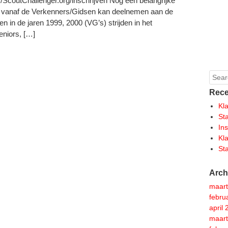
p://ScoutChallenger.org/inschrijven Nog een belangrijke
er vanaf de Verkenners/Gidsen kan deelnemen aan de
 in de jaren 1999, 2000 (VG’s) strijden in het
niors, […]
Sear
Rece
Kl
St
In
Kl
St
Arch
maart
febru
april
maart