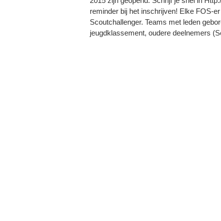
2015 zijn geopend. Schrijf je snel in Htt
reminder bij het inschrijven! Elke FOS-
Scoutchallenger. Teams met leden geboren
jeugdklassement, oudere deelnemers (Se