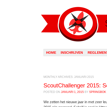
Menu
SKIP TO CONTENT
HOME
INSCHRIJVEN
REGLEMEN
MONTHLY ARCHIVES:
JANUARI 2015
ScoutChallenger 2015: Sch
POSTED ON
JANUARI 1, 2015
BY
SPRINGBOK
We zetten het nieuwe jaar in met zeer le